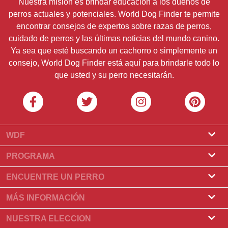
Nuestra misión es brindar educación a los dueños de
perros actuales y potenciales. World Dog Finder te permite
encontrar consejos de expertos sobre razas de perros,
cuidado de perros y las últimas noticias del mundo canino.
Ya sea que esté buscando un cachorro o simplemente un
consejo, World Dog Finder está aquí para brindarle todo lo
que usted y su perro necesitarán.
WDF
Sobre nosotros
PROGRAMA
¿Qué es World Dog Finder?
Programa de criadores
ENCUENTRE UN PERRO
¿Qué asociaciones aceptamos?
Programa para peluqueros
Encontrar un criadero
MÁS INFORMACIÓN
Contacto
Compre un perro
Razas
NUESTRA ELECCION
Nuestros socios
Encontrar una camada