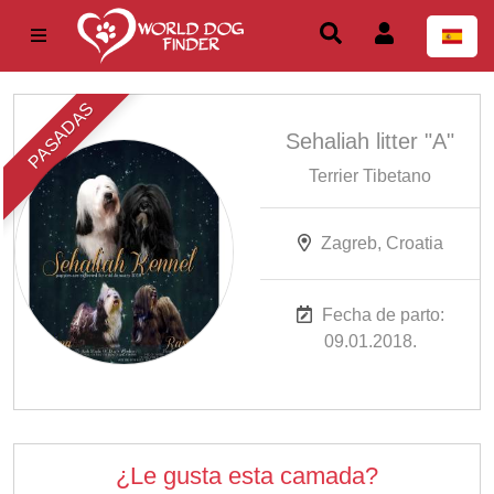
PASADAS
Sehaliah litter "A"
Terrier Tibetano
Zagreb, Croatia
Fecha de parto:
09.01.2018.
¿Le gusta esta camada?