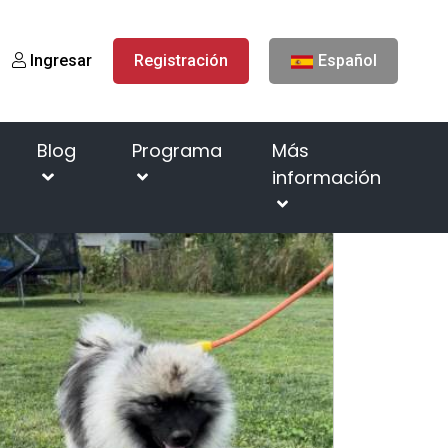
Ingresar
Registración
Español
Blog
Programa
Más
información
Página de inicio
Camadas
Litter "M"