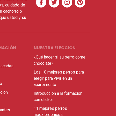
os, cuidado de
n cachorro o
 que usted y su
MACIÓN
NUESTRA ELECCION
¿Qué hacer si su perro come
chocolate?
tacadas
Los 10 mejores perros para
elegir para vivir en un
ro
apartamento
ición
Introducción a la formación
con clicker
11 mejores perros
santes
hipoalergénicos