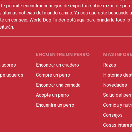
 te permite encontrar consejos de expertos sobre razas de perr
as últimas noticias del mundo canino. Ya sea que esté buscando u
e un consejo, World Dog Finder está aquí para brindarle todo lo
itarán.
ENCUENTRE UN PERRO
MÁS INFOR
riadores
Encontrar un criadero
Razas
 peluqueros
Compre un perro
Historias des
Encontrar una camada
Novedades
Adopte un perro
Salud del per
Encuentre un perro
Comida y nutr
Consejos
Cosas intere