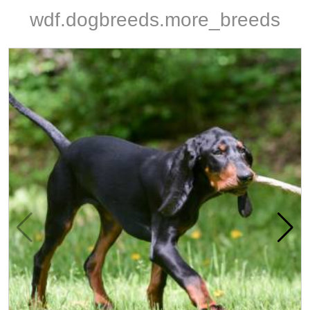
wdf.dogbreeds.more_breeds