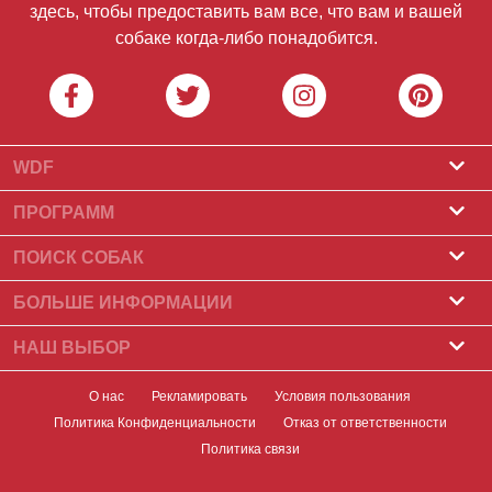
здесь, чтобы предоставить вам все, что вам и вашей
собаке когда-либо понадобится.
WDF
О нас
ПРОГРАММ
Что такое World Dog Finder
Программа заводчиков
ПОИСК СОБАК
Какие ассоциации мы принимаем?
Программа для грумеров
Питомники
БОЛЬШЕ ИНФОРМАЦИИ
Контакт
Купить собаку
Породы собак
НАШ ВЫБОР
Наши партнеры
Найти помет
Лучшие рассказы
Новостная рассылка
О нас
Рекламировать
Условия пользования
Принять собаку
Новости
Политика Конфиденциальности
Отказ от ответственности
баннеров
Найди собаку
Здоровье собаки
Политика связи
Значки
Еда