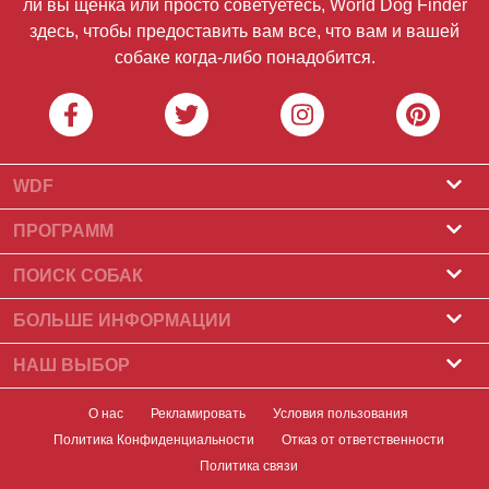
ли вы щенка или просто советуетесь, World Dog Finder
здесь, чтобы предоставить вам все, что вам и вашей
собаке когда-либо понадобится.
WDF
О нас
ПРОГРАММ
Что такое World Dog Finder
Программа заводчиков
ПОИСК СОБАК
Какие ассоциации мы принимаем?
Программа для грумеров
Питомники
БОЛЬШЕ ИНФОРМАЦИИ
Контакт
Купить собаку
Породы собак
НАШ ВЫБОР
Наши партнеры
Найти помет
Лучшие рассказы
Новостная рассылка
О нас
Рекламировать
Условия пользования
Принять собаку
Новости
Политика Конфиденциальности
Отказ от ответственности
баннеров
Найди собаку
Здоровье собаки
Политика связи
Значки