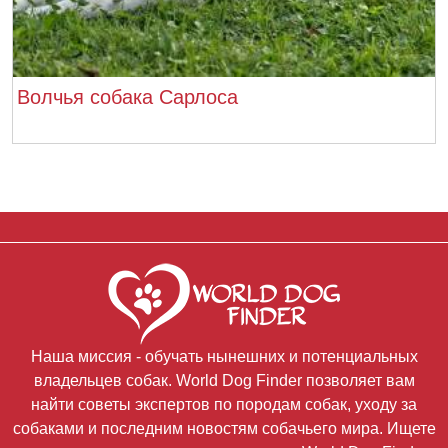
Волчья собака Сарлоса
Наша миссия - обучать нынешних и потенциальных
владельцев собак. World Dog Finder позволяет вам
найти советы экспертов по породам собак, уходу за
собаками и последним новостям собачьего мира. Ищете