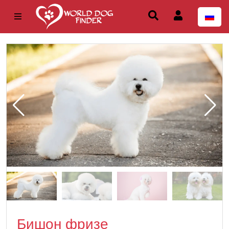
Бишон фризе