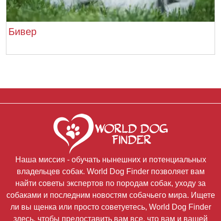
Бивер
Наша миссия - обучать нынешних и потенциальных
владельцев собак. World Dog Finder позволяет вам
найти советы экспертов по породам собак, уходу за
собаками и последним новостям собачьего мира. Ищете
ли вы щенка или просто советуетесь, World Dog Finder
здесь, чтобы предоставить вам все, что вам и вашей