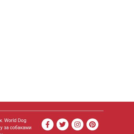
. World Dog
ду за собаками