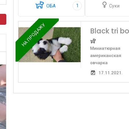
1
ОБА
Суки
НА ПРОДАЖУ
Black tri b
Миниатюрная
американская
овчарка
17.11.2021.