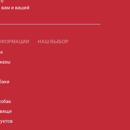
то
о вам и вашей
НФОРМАЦИИ
НАШ ВЫБОР
ак
сказы
баки
собак
 вещи
уктов