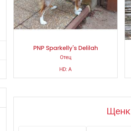
PNP Sparkelly's Delilah
Отец
HD: A
Щенк