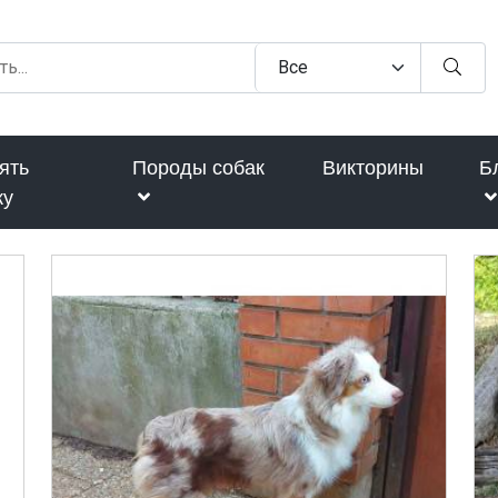
ять
Породы собак
Викторины
Б
ку