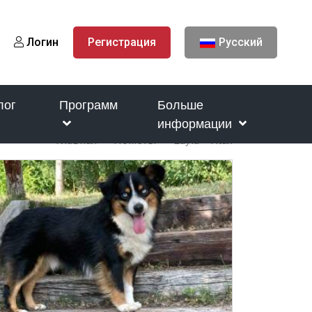
Логин
Регистрация
Русский
лог
Программ
Больше
информации
Главная
Пометы
Layla - Titan