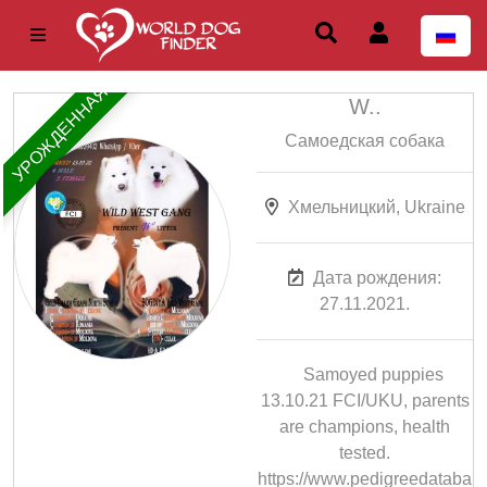
УРОЖДЕННАЯ
W..
Самоедская собака
Хмельницкий, Ukraine
Дата рождения:
27.11.2021.
Samoyed puppies
13.10.21 FCI/UKU, parents
are champions, health
tested.
https://www.pedigreedataba