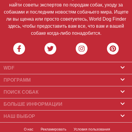
найти советы экспертов по породам собак, уходу за
собаками и последним новостям собачьего мира. Ищете
ли вы щенка или просто советуетесь, World Dog Finder
здесь, чтобы предоставить вам все, что вам и вашей
собаке когда-либо понадобится.
WDF
О нас
ПРОГРАММ
Что такое World Dog Finder
Программа заводчиков
ПОИСК СОБАК
Какие ассоциации мы принимаем?
Программа для грумеров
Питомники
БОЛЬШЕ ИНФОРМАЦИИ
Контакт
Купить собаку
Породы собак
НАШ ВЫБОР
Наши партнеры
Найти помет
Лучшие рассказы
Новостная рассылка
О нас
Рекламировать
Условия пользования
Принять собаку