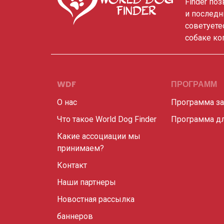
Finder по
и последн
советуете
собаке ко
WDF
ПРОГРАММ
О нас
Программа з
Что такое World Dog Finder
Программа дл
Какие ассоциации мы
принимаем?
Контакт
Наши партнеры
Новостная рассылка
баннеров