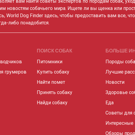
зволяет вам найти советы экспертов по породам собак, ухо
им новостям собачьего мира. Ищете ли вы щенка или прос
сь, World Dog Finder здесь, чтобы предоставить вам все, чт
гда-либо понадобится.
ПОИСК СОБАК
БОЛЬШЕ И
аводчиков
Питомники
Породы соб
я грумеров
Купить собаку
Лучшие рас
Найти помет
Новости
Принять собаку
Здоровье со
Найди собаку
Еда
Советы для 
Интересные
Обзоры прод