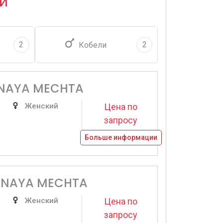
и
2
2
Кобели
INAYA MECHTA
Женский
Цена по
запросу
Больше информации
INAYA MECHTA
Женский
Цена по
запросу