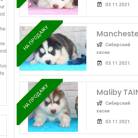
03.11.2021.
our
ied
НА ПРОДАЖУ
the
Mancheste
ne.
Сибирский
end
хаски
03.11.2021.
rus
ta
НА ПРОДАЖУ
Maliby TA
Сибирский
хаски
03.11.2021.