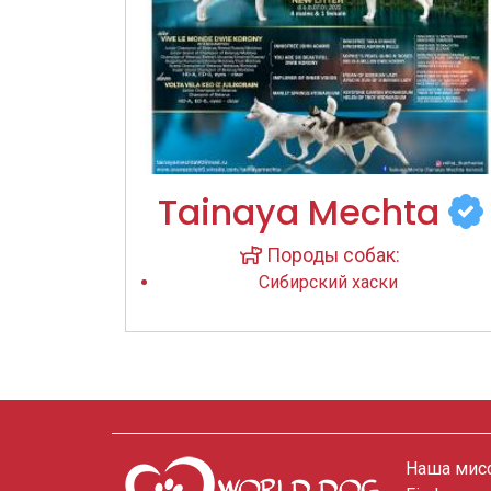
Tainaya Mechta
Породы собак:
Сибирский хаски
Наша мисс