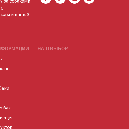
ду за собаками
то
о вам и вашей
НФОРМАЦИИ
НАШ ВЫБОР
ак
сказы
баки
собак
 вещи
уктов