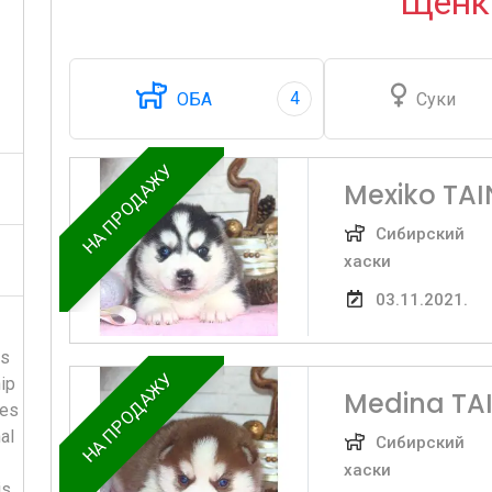
Щенк
4
ОБА
Суки
НА ПРОДАЖУ
Mexiko TA
Сибирский
хаски
03.11.2021.
ts
НА ПРОДАЖУ
ip
Medina TA
ies
al
Сибирский
хаски
is