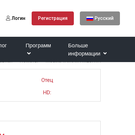
Логин
Регистрация
Русский
лог
Программ
Больше
информации
авная
Пометы
Medina TAINAYA MECHTA
Отец
HD: