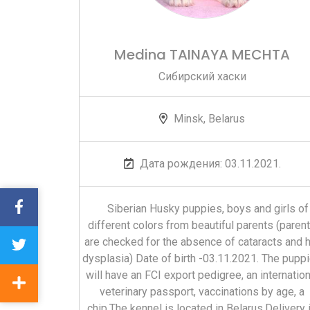
Medina TAINAYA MECHTA
Сибирский хаски
Minsk, Belarus
Дата рождения: 03.11.2021.
Siberian Husky puppies, boys and girls of
different colors from beautiful parents (paren
are checked for the absence of cataracts and h
dysplasia) Date of birth -03.11.2021. The pupp
will have an FCI export pedigree, an internation
veterinary passport, vaccinations by age, a
chip.The kennel is located in Belarus.Delivery 