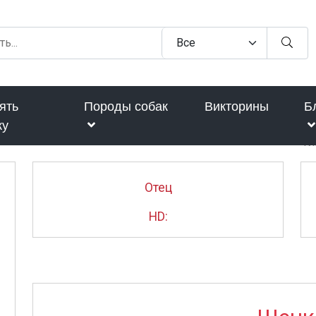
ять
Породы собак
Викторины
Б
ку
Гл
Отец
HD: