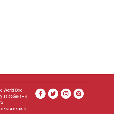
. World Dog
ду за собаками
то
о вам и вашей