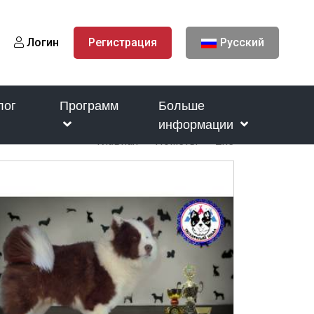
Логин
Регистрация
Русский
лог
Программ
Больше
информации
Главная
Пометы
Zhe