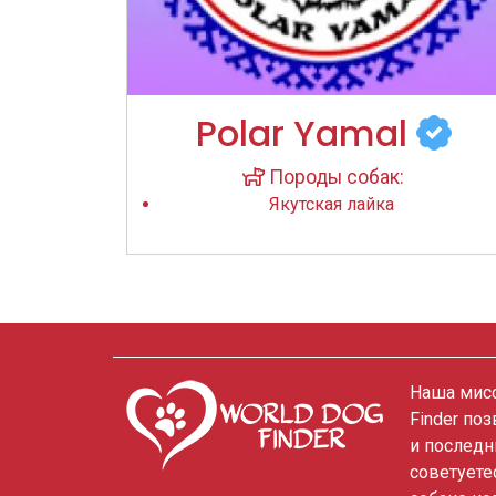
Polar Yamal
Породы собак:
Якутская лайка
Наша мисс
Finder по
и последн
советуете