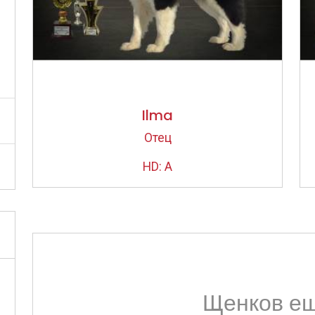
Ilma
Отец
HD: A
Щенков ещ