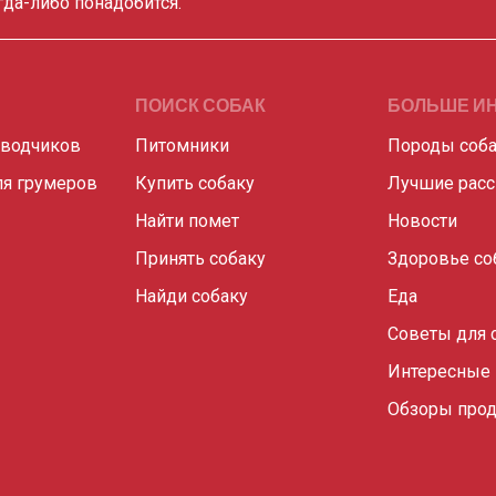
гда-либо понадобится.
ПОИСК СОБАК
БОЛЬШЕ И
аводчиков
Питомники
Породы соб
я грумеров
Купить собаку
Лучшие рас
Найти помет
Новости
Принять собаку
Здоровье со
Найди собаку
Еда
Советы для 
Интересные
Обзоры прод