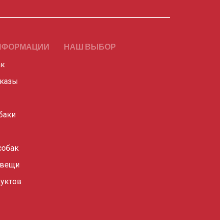
НФОРМАЦИИ
НАШ ВЫБОР
ак
сказы
баки
собак
 вещи
уктов