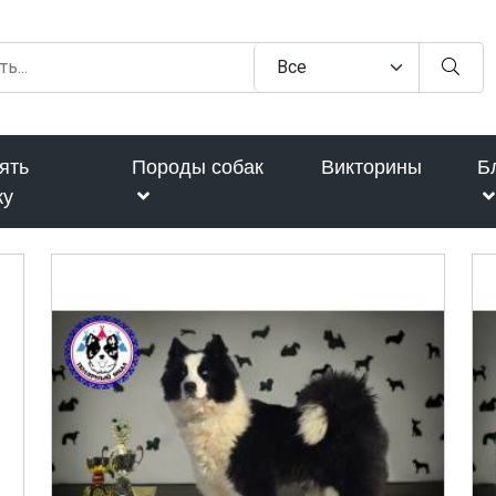
ять
Породы собак
Викторины
Б
ку