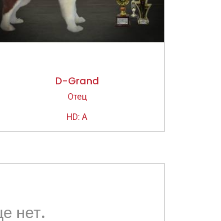
D-Grand
Отец
HD: A
е нет.